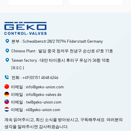
밸브의 경우 다양한 제어 밸브
유체의 유량, 압력 또는 온도를
응용 분야에 적합하며 뛰어난
정확하게 조절하는 고정밀 공
유량 제어, 낮은 압력 강하, 빠
정 제어 밸브입니다. 단일 시트
른 응답을 달성합니다.모두V-
밸브 바디 구조(단일 밀봉 표
볼 컨트롤 밸브API 607, ATEX,
면) 설계와 탑 가이드 또는 케
NACE MR0175, PED, SIL을 포
이지 가이드 시스템, 높은 압력
함한 다양한 산업 표준과 인증
차이 조건에서 안정성과 밀봉
을 준수하여 신뢰성과 국제 표
을 보장하고 연속 규제 요구 사
본부 : Schwalbenstr.28/2 70794 Filderstadt Germany
준 준수를 보장합니다.
항에 적응합니다. 액체, 기체,
증기와 같은 가혹한 매체, 화
Chinese Plant : 빌딩 중국 창저우 천녕구 순산로 67호 11호
학, 석유, 전력 등의 산업에서
자동화 제어 시스템에 널리 사
Taiwan factory : 대만 타이중시 후리구 푸싱가 36항 10호
용되어 공정 매개변수의 밀리
(R.0.C.)
미터 수준 제어를 달성합니다.
전화 : +49 (0)151 4048 6246
이메일 : info@geko-union.com
이메일 : info@geko-valves.de
이메일 : tw@geko-union.com
이메일 : nl@geko-union.com
계속 읽어주시고, 최신 소식을 받아보시고, 구독해주세요. 여러분의
생각을 알려주시면 감사하겠습니다.