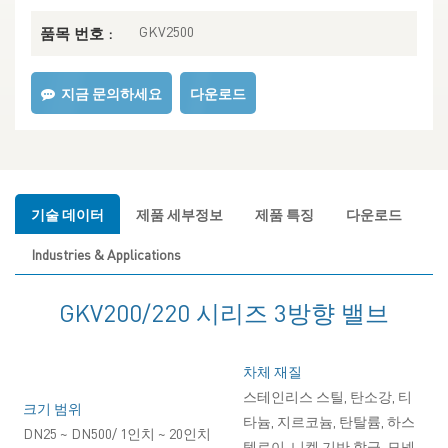
GKV2500
품목 번호 :
지금 문의하세요
다운로드
기술 데이터
제품 세부정보
제품 특징
다운로드
Industries & Applications
GKV200/220 시리즈 3방향 밸브
차체 재질
스테인리스 스틸, 탄소강, 티
크기 범위
타늄, 지르코늄, 탄탈륨, 하스
DN25 ~ DN500/ 1인치 ~ 20인치
텔로이, 니켈 기반 합금, 모넬