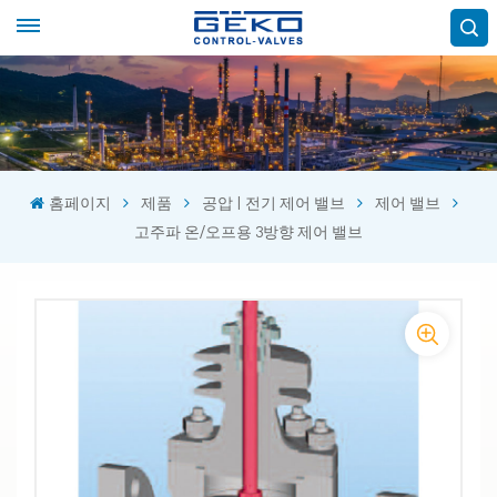
홈페이지
제품
공압 | 전기 제어 밸브
제어 밸브
고주파 온/오프용 3방향 제어 밸브