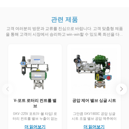
관련 제품
고객 여러분의 방문과 교류를 진심으로 바랍니다. 고객 맞춤형 제품
을 통해 고객이 시장에서 승리하고 win-win할 수 있도록 최선을 다하
겠습니다.
V-포트 로터리 컨트롤 밸
공압 제어 밸브 싱글 시트
브
GKV-225V 포트(V-볼 타입) 로
그만큼 GKV1800C 공압 싱글
터리 컨트롤 밸브 누출이 없는
시트 조절 밸브 공압 액추에이
장점을 결합합니다 6등급 버블
터를 통해 밸브 코어의 선형 변
더 읽어보기
더 읽어보기
밀봉 볼 밸브 높은 조절성 제어
위를 구동하여 파이프라인 내