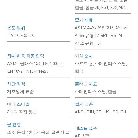
합금, 합금 20, F51, F22, 904L
줄기 재료
온도 범위
ASTM A479 유형 316, ASTM
-196℃ ~ 530℃
A564 유형 17-4PH, ASTM
A182 유형 F51
최대 허용 작동 압력
좌석 소재
ASME 클래스 150LB~2500LB,
소프트 씰, 스테인리스 스틸,
EN 1092 PN10~PN420
합금
차단 정격
플러그 재료
제조업체 표준
스테인리스 스틸, 합금
바디 스타일
설계 표준
3개의 직접 링크
ANSI, DIN, GB, JIS, ISO, EN
끝 연결
테스트 표준
소켓 용접, 맞대기 용접, 플랜지 끝
API 598