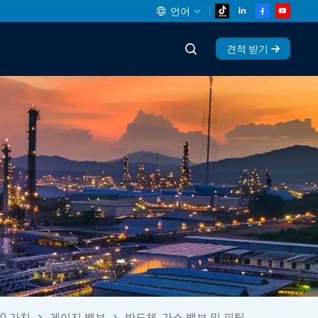
언어
견적 받기
English
中文
español
Deutsch
العربية
русский
français
português
KO 가치
게이지 밸브
반도체, 가스 밸브 및 피팅