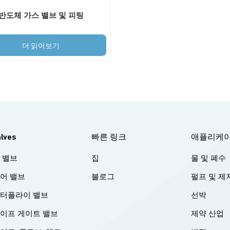
반도체 가스 밸브 및 피팅
더 읽어보기
alves
빠른 링크
애플리케
 밸브
집
물 및 폐수
어 밸브
블로그
펄프 및 제
터플라이 밸브
선박
이프 게이트 밸브
제약 산업