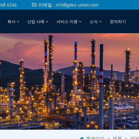
048 6246
이메일 : info@geko-union.com
회사
산업 사례
서비스 지원
소식
문의하기
홈페이지
제품
GE