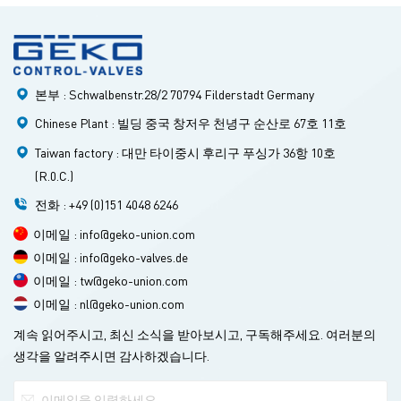
는 작업 조건에 널리 사용됩니다. 1. 스테인리스 수동 볼 밸브의
구조적 특성 (1) 마찰 없는 개폐: 기존 밸브가 밀봉면 간의 마찰
로 인해 밀봉에 영향을 미치는 문제를 완전히 해결합니다. (2) 상
부 로딩 구조: 파이프라인에 설치된 밸브는 온라인으로 직접 점
본부 : Schwalbenstr.28/2 70794 Filderstadt Germany
검 및 수리할 수 있어 설치 및 주차 공간을 효과적으로 줄이고 비
용을 절감할 수 있습니다. 수동 볼 밸브는 일반적으로 파이프라
Chinese Plant : 빌딩 중국 창저우 천녕구 순산로 67호 11호
인에 수평으로 설치해야 합니다. (3) 단일 밸브 시트 설계: 밸브
Taiwan factory : 대만 타이중시 후리구 푸싱가 36항 10호
캐비티 내의 매체가 비정상적인 압력 증가로 인해 작동 안전에
(R.0.C.)
영향을 미치는 문제를 제거합니다. (4) 낮은 토크 설계: 특수 구
조 설계를 적용한 밸브 스템은 작은 핸들만으로 밸브를 쉽게 열
전화 : +49 (0)151 4048 6246
고 닫을 수 있습니다. (5) 쐐기형 밀봉 구조: 밸브 스템이 공급하
이메일 : info@geko-union.com
는 기계적 힘으로 밸브를 밀봉하고, 볼 쐐기를 밸브 시트에 눌러
이메일 : info@geko-valves.de
밀봉하므로 밸브의 밀봉 성능은 파이프라인의 압력 차이 변화
이메일 : tw@geko-union.com
에 영향을 받지 않으며, 밀봉 기능은 다양한 작동 조건에서 모두
이메일 : nl@geko-union.com
보장됩니다. (6) 밀봉 표면의 자체 세척 구조는 구형체가 밸브 시
트에서 멀어질 때 파이프라인의 유체가 구형 밀봉 표면을 따라
계속 읽어주시고, 최신 소식을 받아보시고, 구독해주세요. 여러분의
360°로 고르게 통과하여 고속 유체에 의한 밸브 시트의 국부적
생각을 알려주시면 감사하겠습니다.
인 스커링을 제거할 뿐만 아니라 밀봉 표면을 세척하여 자체 세
척 목적을 달성합니다. 2. 수동 볼 밸브의 원리 및 사용법 스테인