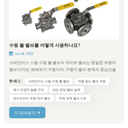
수동 볼 밸브를 어떻게 사용하나요?
Jun 04, 2022
스테인리스 스틸 수동 볼 밸브와 게이트 밸브는 동일한 유형의
밸브이지만, 폐쇄부가 구형이며, 구형이 밸브 본체의 중심선을
중심으로 회전하여 개폐 밸브에 도달한다는 점이 다릅니다. 볼
핫 태그 :
스테인리스 스틸 수동 볼 밸브
마찰 없는 밸브 작동
밸브는 주로 파이프라인에서 유체의 이동 방향을 차단, 분배 및
변경하는 데 사용됩니다. 스테인리스 스틸 수동 볼 밸브는 비교
쐐기 모양의 밀봉 구조
상단 로딩 밸브 설계
적 새로운 유형의 볼 밸브입니다. 스위치 마찰이 없고, 씰 마모가
파이프라인 유량 제어 밸브
자체 세척 밸브 시트
적으며, 개폐 토크가 작은 등 고유한 구조의 장점을 가지고 있습
니다. 이로 인해 장착된 액추에이터의 크기가 줄어듭니다. 다중
더 읽어보기
역전 전동 액추에이터를 장착하여 유체의 조정 및 정밀 차단이
가능합니다. 석유, 화학, 도시 상하수도 등 엄격한 차단이 요구되