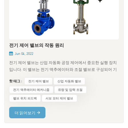
전기 제어 밸브의 작동 원리
Jun 04, 2022
전기 제어 밸브는 산업 자동화 공정 제어에서 중요한 실행 장치
입니다. 이 밸브는 전기 액추에이터와 조절 밸브로 구성되어 기
계적 연결, 조립, 디버깅 및 설치를 통해 연결 및 결합된 전기 제
핫 태그 :
전기 제어 밸브
산업 자동화 밸브
어 밸브를 형성합니다. 전기 제어 밸브는 파이프라인 내 유체의
온도와 압력을 조절하는 핵심 장치이며, 그 성능은 전체 시스템
전기 액추에이터 메커니즘
유량 및 압력 조절
의 안전한 작동에 직접적인 영향을 미칩니다. 1. 전기 제어 밸브
밸브 위치 피드백
서보 모터 제어 밸브
의 기본 구조 전기 제어 밸브의 상부는 액추에이터로, 레귤레이
터에서 출력되는 0~10mADC 또는 4~20mADC 신호를 받아 해당
더 읽어보기
선형 변위로 변환하고, 하부 제어 밸브를 밀어 유체의 흐름을 직
접 조절합니다. 다양한 유형의 전기 제어 밸브의 액추에이터는