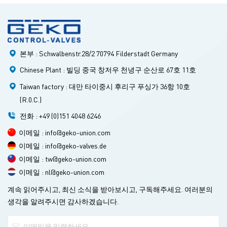
기본적으로 동일하지만, 제어 밸브의 구조(조절 메커니즘)는 사
용 조건에 따라 여러 유형으로 나뉩니다. 2. 전기 액추에이터의
기본 구조 전기 액추에이터는 주로 절연된 전기 부품과 전달 부
품으로 구성되며, 모터는 두 절연 부품을 연결하는 중간 부품으
본부 : Schwalbenstr.28/2 70794 Filderstadt Germany
로 사용됩니다. 전기 제어 밸브의 모터는 제어 요구 사항에 따라
토크를 출력하고, 다단 스퍼 기어를 통해 사다리꼴 나사로 전달
Chinese Plant : 빌딩 중국 창저우 천녕구 순산로 67호 11호
합니다. 사다리꼴 나사는 나사산을 통해 토크를 추력으로 변환
Taiwan factory : 대만 타이중시 후리구 푸싱가 36항 10호
합니다. 이렇게 사다리꼴 나사는 셀프락 출력축을 통해 밸브 스
(R.0.C.)
템으로 직선 운동을 전달합니다. 액추에이터의 출력축에는 전
달을 방지하기 위한 회전 방지 링이 있으며, 출력축의 방사형 잠
전화 : +49 (0)151 4048 6246
금 장치는 이동 위치 표시기로도 사용할 수 있습니다. 깃대는 출
이메일 : info@geko-union.com
력축의 스톱 링에 연결되어 있으며, 깃대는 출력축과 동기식으
이메일 : info@geko-valves.de
로 작동합니다. 출력축의 변위는 깃대에 연결된 랙 플레이트를
이메일 : tw@geko-union.com
통해 전기 신호로 변환되어 지능형 제어 보드에 비교 신호 및 밸
이메일 : nl@geko-union.com
브 위치 피드백 출력으로 제공됩니다. 동시에 전기 액추에이터
의 스트로크는 랙 플레이트의 두 개의 메인 리미트 스위치로 제
계속 읽어주시고, 최신 소식을 받아보시고, 구독해주세요. 여러분의
한될 수 있으며, 두 개의 기계적 리미트로 보호됩니다. 3. 전기
생각을 알려주시면 감사하겠습니다.
액추에이터의 작동 원리 그만큼 소형 전기 액추에이터 전기 모
터를 구동원으로, 직류 전류를 제어 및 피드백 신호로 사용합니